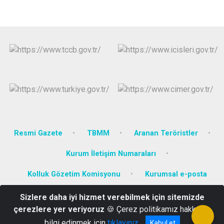
Resmi Gazete
TBMM
Aranan Teröristler
Kurum İletişim Numaraları
Kolluk Gözetim Komisyonu
Kurumsal e-posta
Sizlere daha iyi hizmet verebilmek için sitemizde
1. Etap TOKİ Konutları Hükümet Konağı Yüksekova/HAKKARİ
çerezlere yer veriyoruz
🍪 Çerez politikamız hakkında
0 438 351 40 12
bilgi edinmek için
tıklayınız
Kabul et