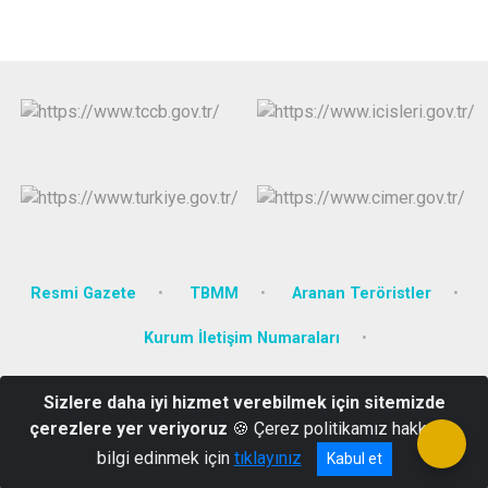
Resmi Gazete
TBMM
Aranan Teröristler
Kurum İletişim Numaraları
Kolluk Gözetim Komisyonu
Kurumsal e-posta
Sizlere daha iyi hizmet verebilmek için sitemizde
çerezlere yer veriyoruz
🍪 Çerez politikamız hakkında
1. Etap TOKİ Konutları Hükümet Konağı Yüksekova/HAKKARİ
bilgi edinmek için
tıklayınız
Kabul et
0 438 351 40 12