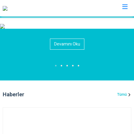
Hakkari
Devamını Oku
Çukurca
Şemdinli
Yüksekova
Derecik
Haberler
Tümü